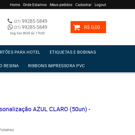
Home
Onde Estamos
Meus pedidos
Cadastrar
Logout
99285-5849
(27)
99285-5849
R$ 0,00
(27)
Seg Sex 8h30 às 17h30
RTÕES PARA HOTEL
ETIQUETAS E BOBINAS
O RESINA
RIBBONS IMPRESSORA PVC
rsonalização AZUL CLARO (50un) -
Pulseiras