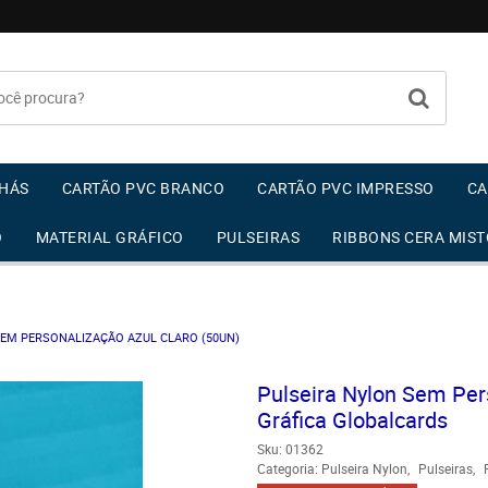
HÁS
CARTÃO PVC BRANCO
CARTÃO PVC IMPRESSO
CA
O
MATERIAL GRÁFICO
PULSEIRAS
RIBBONS CERA MIST
SEM PERSONALIZAÇÃO AZUL CLARO (50UN)
Pulseira Nylon Sem Pe
Gráfica Globalcards
Sku:
01362
Categoria:
Pulseira Nylon
Pulseiras