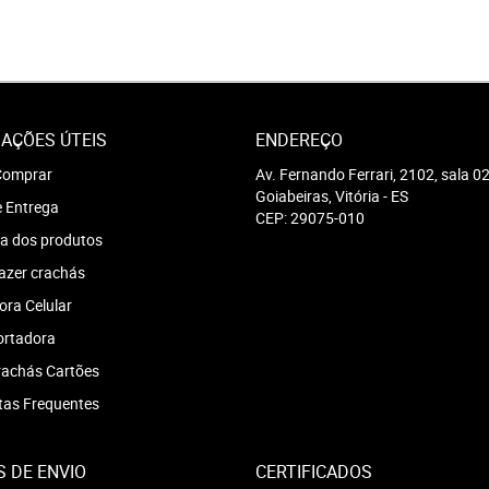
AÇÕES ÚTEIS
ENDEREÇO
omprar
Av. Fernando Ferrari, 2102, sala 0
Goiabeiras, Vitória
-
ES
e Entrega
CEP: 29075-010
a dos produtos
azer crachás
ra Celular
ortadora
achás Cartões
tas Frequentes
 DE ENVIO
CERTIFICADOS