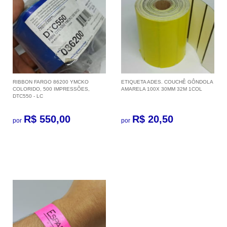
RIBBON FARGO 86200 YMCKO
ETIQUETA ADES. COUCHÊ GÔNDOLA
COLORIDO, 500 IMPRESSÕES,
AMARELA 100X 30MM 32M 1COL
DTC550 - LC
R$ 550,00
R$ 20,50
por
por