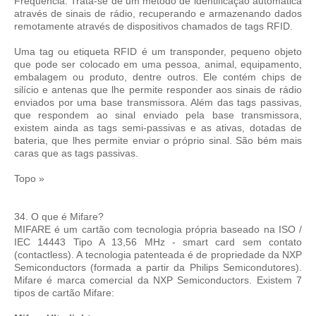
Frequência. Trata-se de um método de identificação automática
através de sinais de rádio, recuperando e armazenando dados
remotamente através de dispositivos chamados de tags RFID.
Uma tag ou etiqueta RFID é um transponder, pequeno objeto
que pode ser colocado em uma pessoa, animal, equipamento,
embalagem ou produto, dentre outros. Ele contém chips de
silício e antenas que lhe permite responder aos sinais de rádio
enviados por uma base transmissora. Além das tags passivas,
que respondem ao sinal enviado pela base transmissora,
existem ainda as tags semi-passivas e as ativas, dotadas de
bateria, que lhes permite enviar o próprio sinal. São bém mais
caras que as tags passivas.
Topo »
34. O que é Mifare?
MIFARE é um cartão com tecnologia própria baseado na ISO /
IEC 14443 Tipo A 13,56 MHz - smart card sem contato
(contactless). A tecnologia patenteada é de propriedade da NXP
Semiconductors (formada a partir da Philips Semicondutores).
Mifare é marca comercial da NXP Semiconductors. Existem 7
tipos de cartão Mifare: