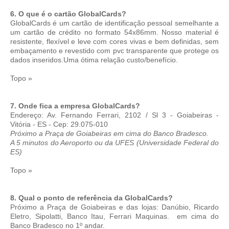
6. O que é o cartão GlobalCards?
GlobalCards é um cartão de identificação pessoal semelhante a
um cartão de crédito no formato 54x86mm. Nosso material é
resistente, flexível e leve com cores vivas e bem definidas, sem
embaçamento e revestido com pvc transparente que protege os
dados inseridos.Uma ótima relação custo/benefício.
Topo »
7. Onde fica a empresa GlobalCards?
Endereço: Av. Fernando Ferrari, 2102 / Sl 3 - Goiabeiras -
Vitória - ES - Cep: 29.075-010
Próximo a Praça de Goiabeiras em cima do Banco Bradesco.
A 5 minutos do Aeroporto ou da UFES (Universidade Federal do
ES)
Topo »
8. Qual o ponto de referência da GlobalCards?
Próximo a Praça de Goiabeiras e das lojas: Danúbio, Ricardo
Eletro, Sipolatti, Banco Itau, Ferrari Maquinas.
em cima do
Banco Bradesco no 1º andar.