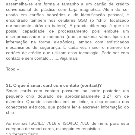
assemelha-se em forma e tamanho a um cartão de crédito
convencional de plástico com tarja magnética. Além de ser
usado em cartões bancários e de identificação pessoal, é
encontrado também nos celulares GSM (o "chip" localizado
normalmente atrás da bateria). A grande diferença é que ele
possui capacidade de processamento pois embute um
microprocessador e memória (que armazena vários tipos de
informação na forma eletrônica), ambos com sofisticados
mecanismos de segurança. É cada vez maior o número de
cartões de crédito que utilizam essa tecnologia. Pode ser com
contato e sem contato.. ......Veja mais
Topo »
31. O que é smart card com contato (contact)?
Smart cards com contato possuem na parte posterior um
pequeno chip dourado de aproximadamente 1,27 cm de
diâmetro. Quando inseridos em um leitor, o chip encosta nos
conectores elétricos, que podem ler e escrever informação do
chip.
As normas ISO/IEC 7816 e ISO/IEC 7810 definem, para esta
categoria de smart cards, os seguintes requisitos:
* o formato físico