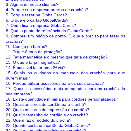
3. Alguns de nosso clientes?
4. Porque sua empresa precisa de crachás?
5. Porque fazer na GlobalCards?
6. O que é o cartão GlobalCards?
7. Onde fica a empresa GlobalCards?
8. Qual o ponto de referência da GlobalCards?
9. Comprei um relógio de ponto. O que é preciso para fazer os
crachás?
10. Código de barras?
11. O que é tarja de proteção?
12. Tarja magnética é o mesmo que tarja de proteção?
13. O que é tarja magnética?
14. É possível fazer uma 2ª via?
15. Quais os cuidados no manuseio dos crachás para que
durem mais?
16. Porque utilizar acessórios para os seus crachás?
17. Quais os acessórios mais adequados para os crachás da
sua empresa?
18. Existe quantidade mínima para cordões personalizados?
19. Quais as cores do cordão para crachá?
20. Quais as cores de impressão no cordão?
21. Qual o tamanho do cordão e do crachá?
22. Quem faz o modelo do crachá?
23. Quanto custa um cartão da GlobalCards?
24. Qual a quantidade mínima de crachás?