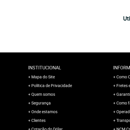
Ut
INSTITUCIONAL
INFORM
Mapa do Site
Como C
Política de Privacidade
Fretes 
Quem somos
Garanti
Segurança
Como f
Onde estamos
Operado
Clientes
Transp
Cotação do Dólar
NCM Cr