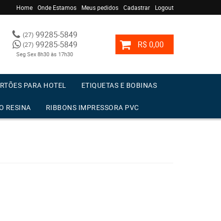
Home
Onde Estamos
Meus pedidos
Cadastrar
Logout
99285-5849
(27)
99285-5849
R$ 0,00
(27)
Seg Sex 8h30 às 17h30
RTÕES PARA HOTEL
ETIQUETAS E BOBINAS
O RESINA
RIBBONS IMPRESSORA PVC