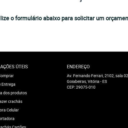
ilize o formulário abaixo para solicitar um orçamen
AÇÕES ÚTEIS
ENDEREÇO
omprar
Av. Fernando Ferrari, 2102, sala 0
Goiabeiras, Vitória
-
ES
e Entrega
CEP: 29075-010
a dos produtos
azer crachás
ra Celular
ortadora
achás Cartões