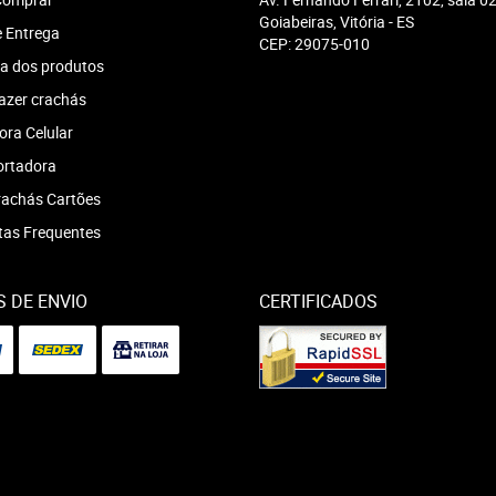
Goiabeiras, Vitória
-
ES
e Entrega
CEP: 29075-010
a dos produtos
azer crachás
ra Celular
ortadora
achás Cartões
tas Frequentes
 DE ENVIO
CERTIFICADOS