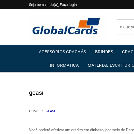
Seja bem-vindo(a),
Faça login
ACESSÓRIOS CRACHÁS
BRINDES
CRAC
INFORMÁTICA
MATERIAL ESCRITÓRI
geasi
HOME
GEASI
Você poderá efetivar um crédito em dinheiro, por meio de Depó