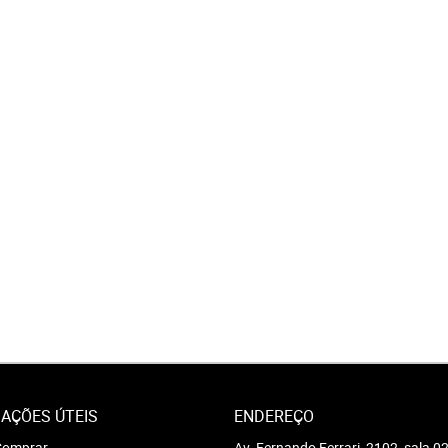
AÇÕES ÚTEIS
ENDEREÇO
omprar
Av. Fernando Ferrari, 2102, sala 0