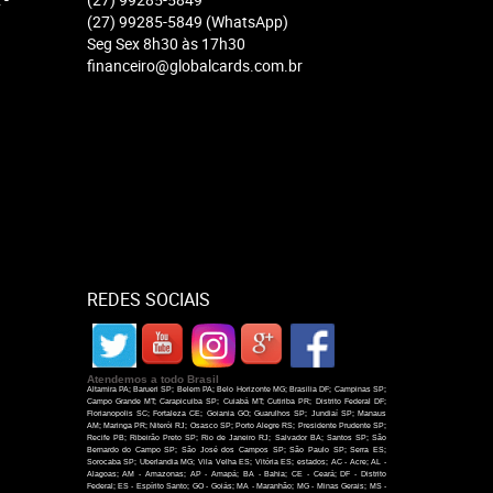
(27)
99285-5849
(WhatsApp)
Seg Sex 8h30 às 17h30
financeiro@globalcards.com.br
REDES SOCIAIS
Atendemos a todo Brasil
Altamira PA; Barueri SP; Belem PA; Belo Horizonte MG; Brasilia DF; Campinas SP;
Campo Grande MT; Carapicuiba SP; Cuiabá MT; Cutiriba PR; Distrito Federal DF;
Florianopolis SC; Fortaleza CE; Goiania GO; Guarulhos SP; Jundiaí SP; Manaus
AM; Maringa PR; Niterói RJ; Osasco SP; Porto Alegre RS; Presidente Prudente SP;
Recife PB; Ribeirão Preto SP; Rio de Janeiro RJ; Salvador BA; Santos SP; São
Bernardo do Campo SP; São José dos Campos SP; São Paulo SP; Serra ES;
Sorocaba SP; Uberlandia MG; Vila Velha ES; Vitória ES; estados; AC - Acre; AL -
Alagoas; AM - Amazonas; AP - Amapá; BA - Bahia; CE - Ceará; DF - Distrito
Federal; ES - Espírito Santo; GO - Goiás; MA - Maranhão; MG - Minas Gerais; MS -