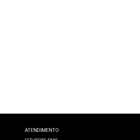
ATENDIMENTO
2
-
(27)
99285-5849