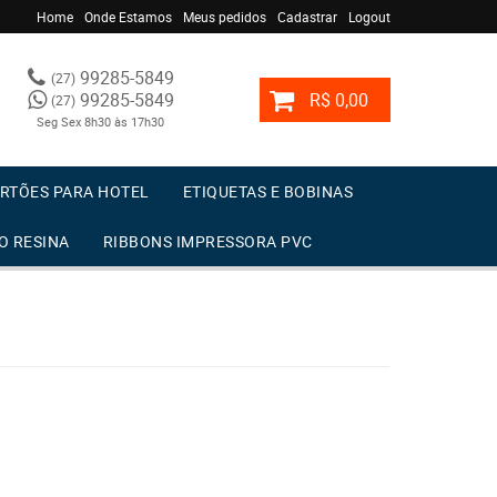
Home
Onde Estamos
Meus pedidos
Cadastrar
Logout
99285-5849
(27)
99285-5849
R$ 0,00
(27)
Seg Sex 8h30 às 17h30
RTÕES PARA HOTEL
ETIQUETAS E BOBINAS
O RESINA
RIBBONS IMPRESSORA PVC