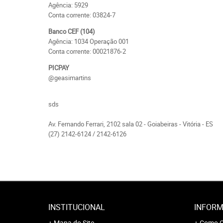
Agência: 5929
Conta corrente: 03824-7
Banco CEF (104)
Agência: 1034 Operação 001
Conta corrente: 00021876-2
PICPAY
@geasimartins
sds
Av. Fernando Ferrari, 2102 sala 02 - Goiabeiras - Vitória - ES
(27) 2142-6124 / 2142-6126
INSTITUCIONAL
INFORM
Mapa do Site
Como C