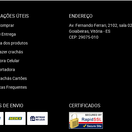
AÇÕES ÚTEIS
ENDEREÇO
omprar
Av. Fernando Ferrari, 2102, sala 0
Goiabeiras, Vitória
-
ES
e Entrega
CEP: 29075-010
a dos produtos
azer crachás
ra Celular
ortadora
achás Cartões
tas Frequentes
 DE ENVIO
CERTIFICADOS