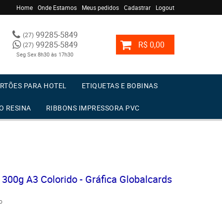
Home
Onde Estamos
Meus pedidos
Cadastrar
Logout
99285-5849
(27)
99285-5849
R$ 0,00
(27)
Seg Sex 8h30 às 17h30
RTÕES PARA HOTEL
ETIQUETAS E BOBINAS
O RESINA
RIBBONS IMPRESSORA PVC
300g A3 Colorido - Gráfica Globalcards
o