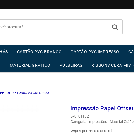
HÁS
CARTÃO PVC BRANCO
CARTÃO PVC IMPRESSO
CA
O
MATERIAL GRÁFICO
PULSEIRAS
RIBBONS CERA MIST
PEL OFFSET 300G A3 COLORIDO
Impressão Papel Offset 
Sku:
01132
Categoria:
Impressões
Material Gráfic
Seja o primeira a avaliar!