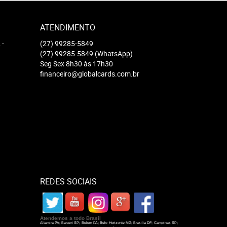
ATENDIMENTO
2
-
(27)
99285-5849
(27)
99285-5849
(WhatsApp)
Seg Sex 8h30 às 17h30
financeiro@globalcards.com.br
REDES SOCIAIS
Atendemos a todo Brasil
Altamira PA; Barueri SP; Belem PA; Belo Horizonte MG; Brasilia DF; Campinas SP;