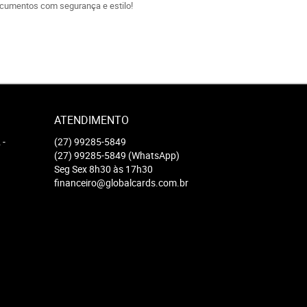
ocumentos com segurança e estilo!
ATENDIMENTO
2
-
(27)
99285-5849
(27)
99285-5849
(WhatsApp)
Seg Sex 8h30 às 17h30
financeiro@globalcards.com.br