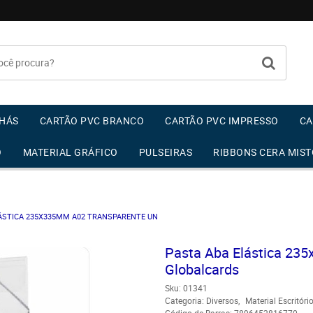
HÁS
CARTÃO PVC BRANCO
CARTÃO PVC IMPRESSO
CA
O
MATERIAL GRÁFICO
PULSEIRAS
RIBBONS CERA MIST
ÁSTICA 235X335MM A02 TRANSPARENTE UN
Pasta Aba Elástica 235
Globalcards
Sku:
01341
Categoria:
Diversos
Material Escritóri