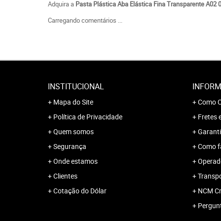
Adquira a
Pasta Plástica Aba Elástica Fina Transparente A02 
Carregando comentários ...
INSTITUCIONAL
INFORM
Mapa do Site
Como C
Política de Privacidade
Fretes 
Quem somos
Garanti
Segurança
Como f
Onde estamos
Operado
Clientes
Transp
Cotação do Dólar
NCM Cr
Pergun