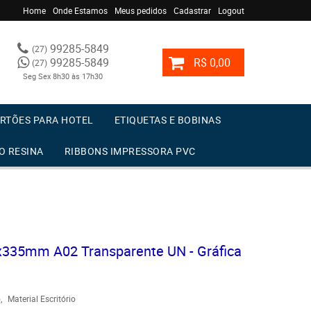
Home
Onde Estamos
Meus pedidos
Cadastrar
Logout
99285-5849
(27)
99285-5849
R$ 0,00
(27)
Seg Sex 8h30 às 17h30
RTÕES PARA HOTEL
ETIQUETAS E BOBINAS
O RESINA
RIBBONS IMPRESSORA PVC
x335mm A02 Transparente UN - Gráfica
o
Material Escritório