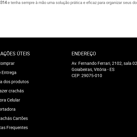
0314
e tenha sempre à mão uma solução prática e eficaz para organizar seus d
AÇÕES ÚTEIS
ENDEREÇO
omprar
Av. Fernando Ferrari, 2102, sala 0
Goiabeiras, Vitória
-
ES
e Entrega
CEP: 29075-010
a dos produtos
azer crachás
ra Celular
ortadora
achás Cartões
tas Frequentes