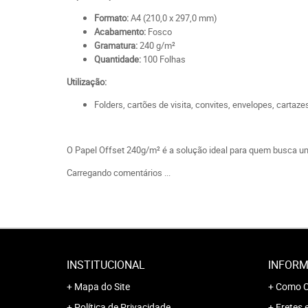
Formato:
A4 (210,0 x 297,0 mm)
Acabamento:
Fosco
Gramatura:
240 g/m²
Quantidade:
100 Folhas
Utilização:
Folders, cartões de visita, convites, envelopes, cartaz
O Papel Offset 240g/m² é a solução ideal para quem busca um
Carregando comentários ...
INSTITUCIONAL
INFORM
Mapa do Site
Como C
Política de Privacidade
Fretes 