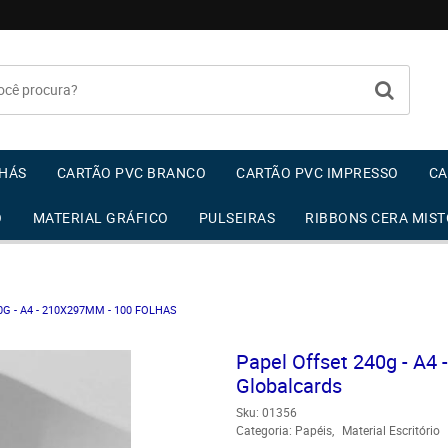
HÁS
CARTÃO PVC BRANCO
CARTÃO PVC IMPRESSO
CA
O
MATERIAL GRÁFICO
PULSEIRAS
RIBBONS CERA MIST
G - A4 - 210X297MM - 100 FOLHAS
Papel Offset 240g - A4 
Globalcards
Sku:
01356
Categoria:
Papéis
Material Escritório