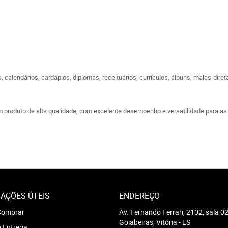
es, calendários, cardápios, diplomas, receituários, currículos, álbuns, malas-dir
 produto de alta qualidade, com excelente desempenho e versatilidade para as
AÇÕES ÚTEIS
ENDEREÇO
omprar
Av. Fernando Ferrari, 2102, sala 0
Goiabeiras, Vitória
-
ES
e Entrega