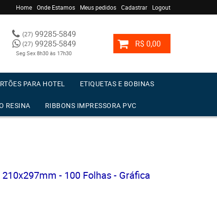
Home
Onde Estamos
Meus pedidos
Cadastrar
Logout
99285-5849
(27)
99285-5849
R$ 0,00
(27)
Seg Sex 8h30 às 17h30
RTÕES PARA HOTEL
ETIQUETAS E BOBINAS
O RESINA
RIBBONS IMPRESSORA PVC
- 210x297mm - 100 Folhas - Gráfica