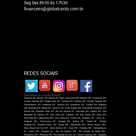
Seg Sex 8h30 às 17h30
financeiro@globalcards.com.br
REDES SOCIAIS
Atendemos a todo Brasil
Altamira PA; Barueri SP; Belem PA; Belo Horizonte MG; Brasilia DF; Campinas SP;
Campo Grande MT; Carapicuiba SP; Cuiabá MT; Cutiriba PR; Distrito Federal DF;
Florianopolis SC; Fortaleza CE; Goiania GO; Guarulhos SP; Jundiaí SP; Manaus
AM; Maringa PR; Niterói RJ; Osasco SP; Porto Alegre RS; Presidente Prudente SP;
Recife PB; Ribeirão Preto SP; Rio de Janeiro RJ; Salvador BA; Santos SP; São
Bernardo do Campo SP; São José dos Campos SP; São Paulo SP; Serra ES;
Sorocaba SP; Uberlandia MG; Vila Velha ES; Vitória ES; estados; AC - Acre; AL -
Alagoas; AM - Amazonas; AP - Amapá; BA - Bahia; CE - Ceará; DF - Distrito
Federal; ES - Espírito Santo; GO - Goiás; MA - Maranhão; MG - Minas Gerais; MS -
Mato Grosso do Sul; MT - Mato Grosso; PA - Pará; PB - Paraíba; PE - Pernambuco;
PI - Piauí; PR - Paraná; RJ - Rio de Janeiro; RN - Rio Grande do Norte; RO -
Rondonia; RR - Roraima; RS - Rio Grande do Sul; SC - Santa Catarina; SE - Sergipe;