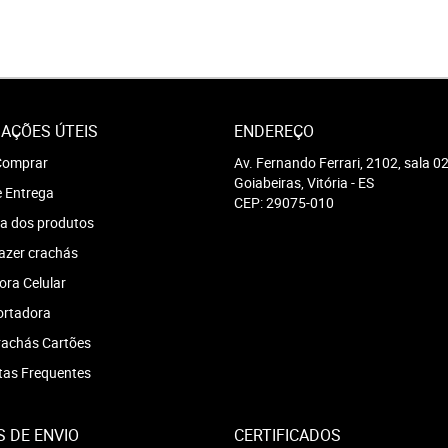
AÇÕES ÚTEIS
ENDEREÇO
omprar
Av. Fernando Ferrari, 2102, sala 0
Goiabeiras, Vitória
-
ES
e Entrega
CEP: 29075-010
a dos produtos
azer crachás
ra Celular
ortadora
achás Cartões
tas Frequentes
 DE ENVIO
CERTIFICADOS