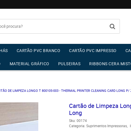
HÁS
CARTÃO PVC BRANCO
CARTÃO PVC IMPRESSO
CA
O
MATERIAL GRÁFICO
PULSEIRAS
RIBBONS CERA MIST
TÃO DE LIMPEZA LONGO T 800105-003 - THERMAL PRINTER CLEANING CARD LONG P/ 
Cartão de Limpeza Long
Long
Sku:
00174
Categoria:
Suprimentos Impressoras