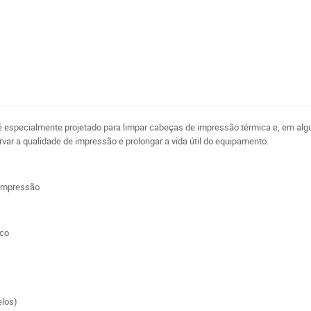
o
é especialmente projetado para limpar cabeças de impressão térmica e, em al
ar a qualidade de impressão e prolongar a vida útil do equipamento.
 impressão
ico
elos)