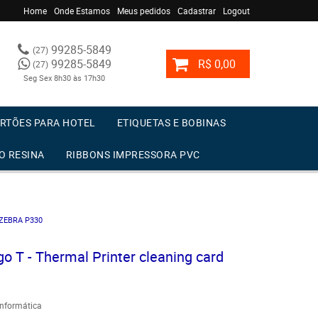
Home
Onde Estamos
Meus pedidos
Cadastrar
Logout
99285-5849
(27)
99285-5849
R$ 0,00
(27)
Seg Sex 8h30 às 17h30
RTÕES PARA HOTEL
ETIQUETAS E BOBINAS
O RESINA
RIBBONS IMPRESSORA PVC
ZEBRA P330
o T - Thermal Printer cleaning card
Informática