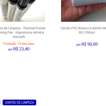
a de Limpeza - Thermal Printer
Cartão PVC Branco 0,46mm IS
ning Pen - Impressora térmica
80 (100un)
atacado
R$ 90,00
Produção:
15 dias úteis
por
R$ 23,40
por
CARTÃO DE LIMPEZA